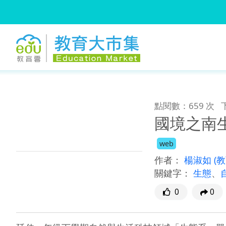
:::
跳到主要內容
:::
點閱數：659 次
國境之南
web
作者：
楊淑如
(
關鍵字：
生態
、
0
0