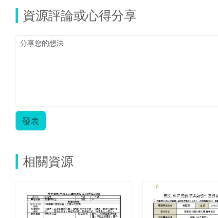
新
資源評論或心得分享
東
國
中.zip
發表
相關資源