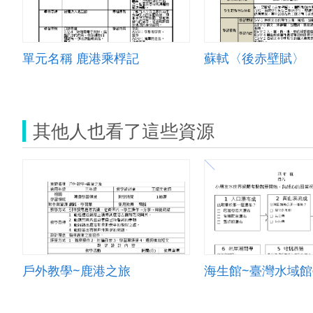
單元名稱 鹿港乘桴記
蘇軾〈後赤壁賦〉
其他人也看了這些資源
戶外教學~鹿港之旅
海生館~臺灣水域