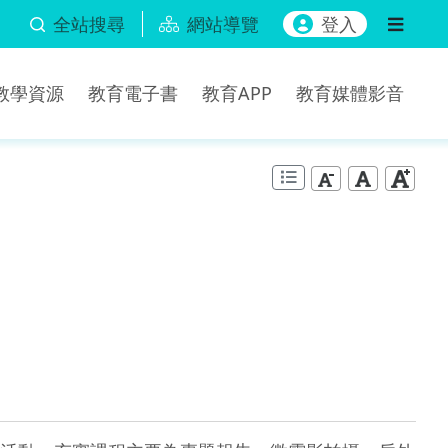
全站搜尋
網站導覽
登入
b教學資源
教育電子書
教育APP
教育媒體影音