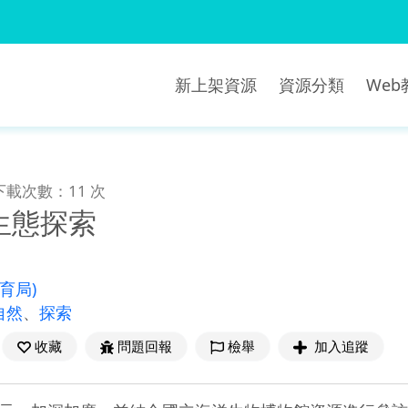
新上架資源
資源分類
We
下載次數：11 次
生態探索
教育局)
自然
、
探索
收藏
問題回報
檢舉
加入追蹤