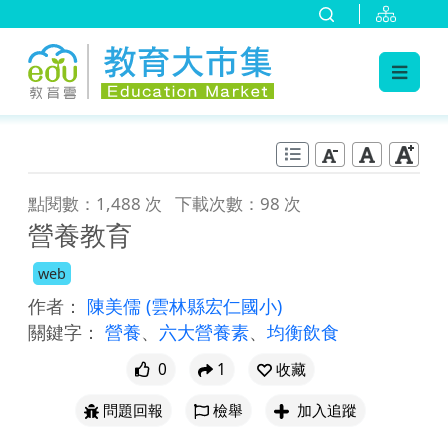
:::
跳到主要內容
:::
點閱數：1,488 次
下載次數：98 次
營養教育
web
作者：
陳美儒
(雲林縣宏仁國小)
關鍵字：
營養
、
六大營養素
、
均衡飲食
0
1
收藏
問題回報
檢舉
加入追蹤