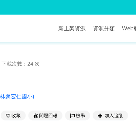
新上架資源
資源分類
We
下載次數：24 次
雲林縣宏仁國小)
收藏
問題回報
檢舉
加入追蹤