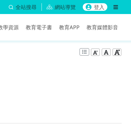
全站搜尋
網站導覽
登入
b教學資源
教育電子書
教育APP
教育媒體影音