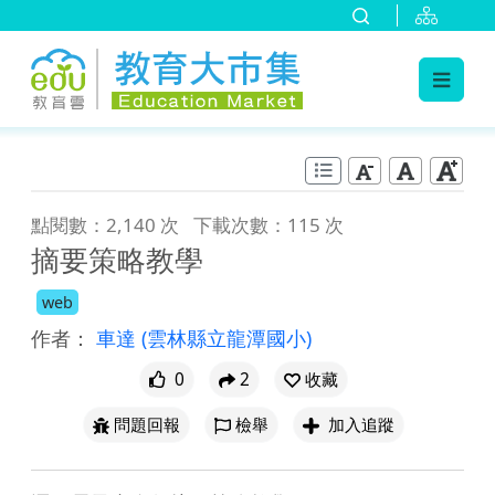
:::
跳到主要內容
:::
點閱數：2,140 次
下載次數：115 次
摘要策略教學
web
作者：
車達
(雲林縣立龍潭國小)
0
2
收藏
問題回報
檢舉
加入追蹤