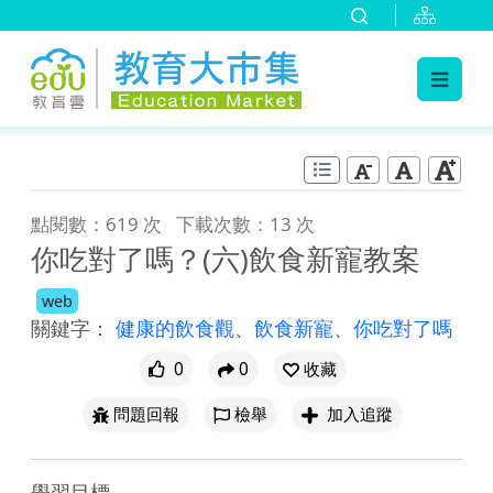
:::
跳到主要內容
:::
點閱數：619 次
下載次數：13 次
你吃對了嗎？(六)飲食新寵教案
web
關鍵字：
健康的飲食觀
、
飲食新寵
、
你吃對了嗎
0
0
收藏
問題回報
檢舉
加入追蹤
學習目標
