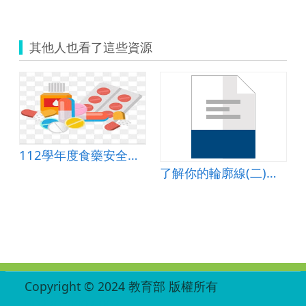
其他人也看了這些資源
112學年度食藥安全教學材料包【國中篇】
內部器官複習
了解你的輪廓線(二)測量篇教案
:::
Copyright © 2024 教育部 版權所有
ED27030007-002