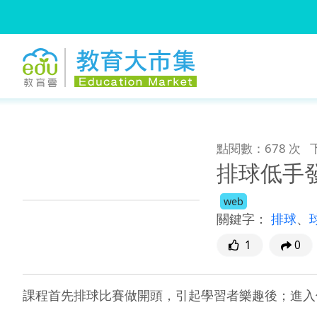
:::
跳到主要內容
:::
點閱數：678 次
排球低手
web
關鍵字：
排球
、
1
0
課程首先排球比賽做開頭，引起學習者樂趣後；進入