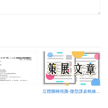
立體圖轉視圖-微型課桌椅繪製(以椅子為例)