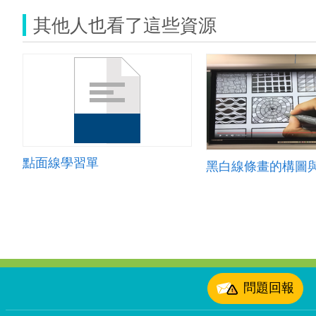
其他人也看了這些資源
點面線學習單
黑白線條畫的構圖
:::
問題回報