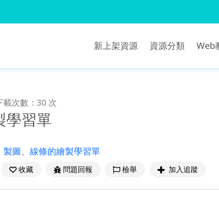
新上架資源
資源分類
We
下載次數：30 次
製學習單
、
製圖
、
線條的繪製學習單
收藏
問題回報
檢舉
加入追蹤