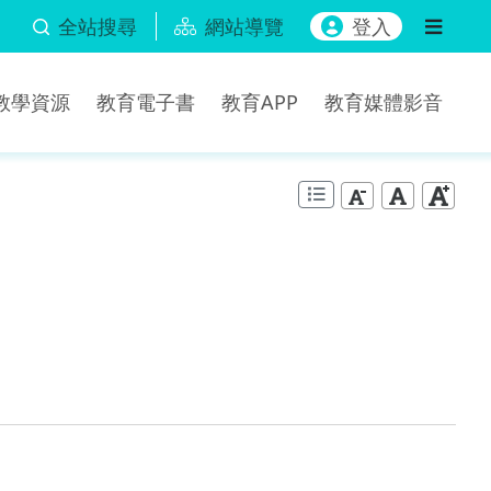
全站搜尋
網站導覽
登入
b教學資源
教育電子書
教育APP
教育媒體影音