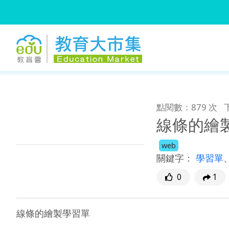
:::
跳到主要內容
:::
點閱數：879 次
線條的繪
web
關鍵字：
學習單
0
1
線條的繪製學習單