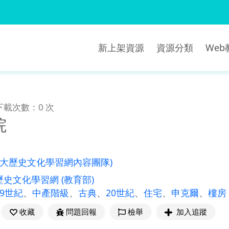
新上架資源
資源分類
We
下載次數：0 次
院
師大歷史文化學習網內容團隊)
歷史文化學習網
(教育部)
19世紀
、
中產階級
、
古典
、
20世紀
、
住宅
、
申克爾
、
樓房
收藏
問題回報
檢舉
加入追蹤