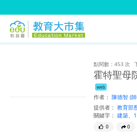
:::
跳到主要內容
:::
點閱數：453 次
霍特聖母
web
作者：
陳德智
(
提供者：
教育部
關鍵字：
建築
、
0
0