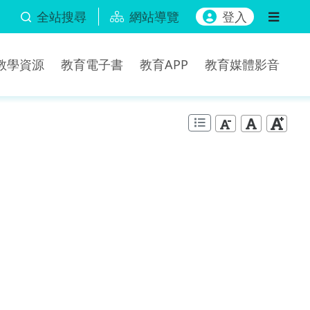
全站搜尋
網站導覽
登入
b教學資源
教育電子書
教育APP
教育媒體影音