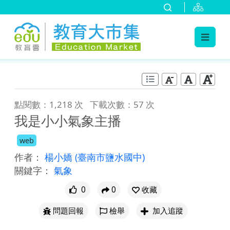
:::
跳到主要內容
:::
點閱數：1,218 次
下載次數：57 次
我是小小氣象主播
web
作者：
楊小嬌
(臺南市鹽水國中)
關鍵字：
氣象
0
0
收藏
問題回報
檢舉
加入追蹤