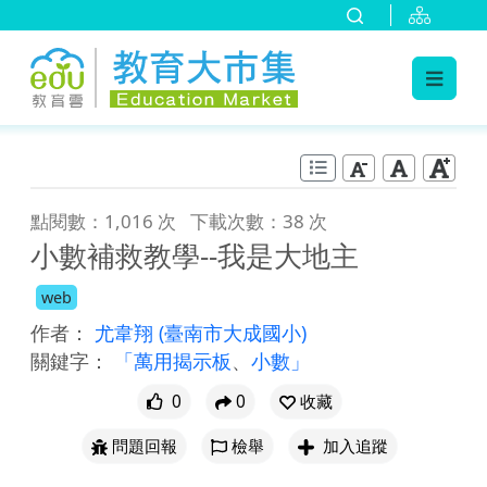
:::
跳到主要內容
:::
點閱數：1,016 次
下載次數：38 次
小數補救教學--我是大地主
web
作者：
尤韋翔
(臺南市大成國小)
關鍵字：
「萬用揭示板
、
小數」
0
0
收藏
問題回報
檢舉
加入追蹤