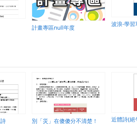
波浪-學習
計畫專區null年度
近體詩(絕
話詩
別「災」在傻傻分不清楚！