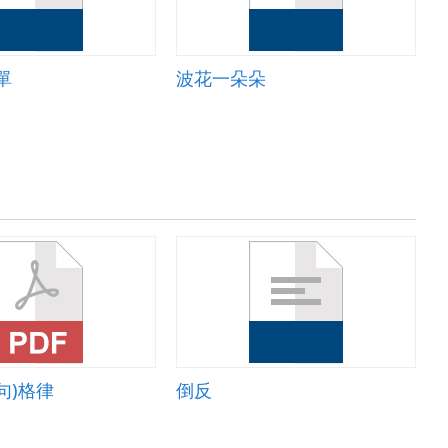
單
波花一朵朵
句)格律
倒反