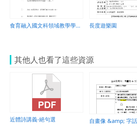
食育融入國文科領域教學學習單
長度遊樂園
其他人也看了這些資源
近體詩講義-絕句選
自畫像 &amp; 字