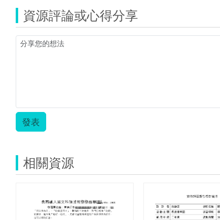
代
資源評論或心得分享
盛
行
詩
歌
體
裁
比
較.zip
發表
相關資源