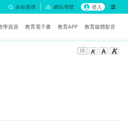
全站搜尋
網站導覽
登入
b教學資源
教育電子書
教育APP
教育媒體影音