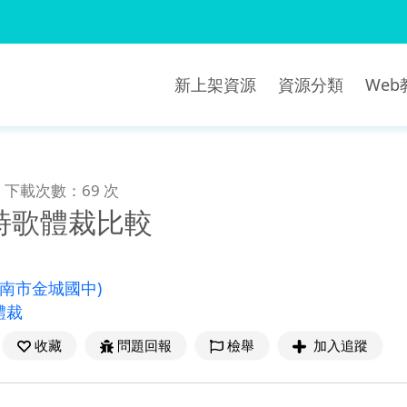
新上架資源
資源分類
We
下載次數：69 次
詩歌體裁比較
臺南市金城國中)
體裁
收藏
問題回報
檢舉
加入追蹤