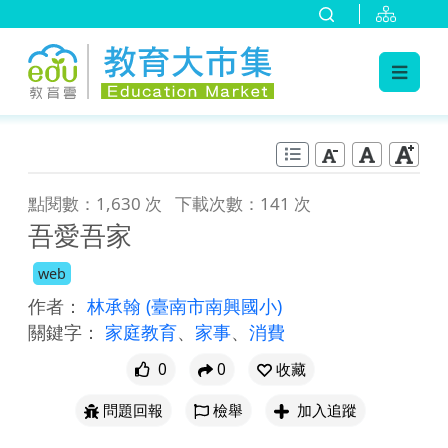
:::
跳到主要內容
:::
點閱數：1,630 次
下載次數：141 次
吾愛吾家
web
作者：
林承翰
(臺南市南興國小)
關鍵字：
家庭教育
、
家事
、
消費
0
0
收藏
問題回報
檢舉
加入追蹤