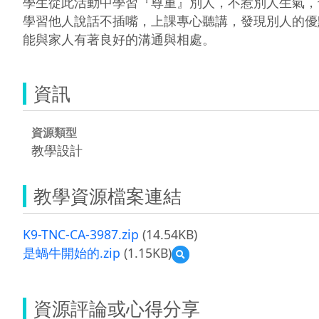
學生從此活動中學習『尊重』別人，不惹別人生氣，
學習他人說話不插嘴，上課專心聽講，發現別人的優
能與家人有著良好的溝通與相處。
資訊
資源類型
教學設計
教學資源檔案連結
K9-TNC-CA-3987.zip
(14.54KB)
是蝸牛開始的.zip
(1.15KB)
預
覽
是
蝸
資源評論或心得分享
牛