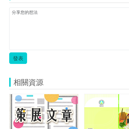
開
始
的.zip
發表
相關資源