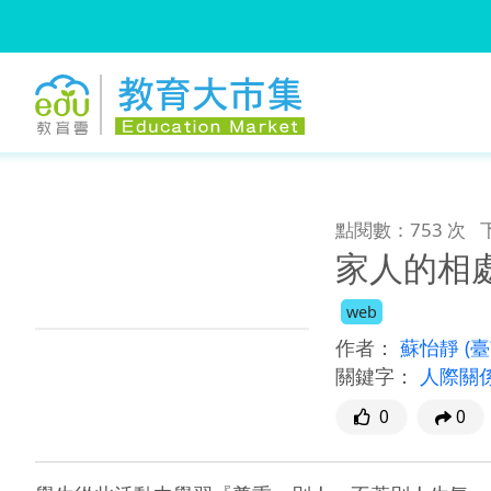
:::
跳到主要內容
:::
點閱數：753 次
家人的相
web
作者：
蘇怡靜
(
關鍵字：
人際關
0
0