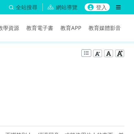
全站搜尋
網站導覽
登入
b教學資源
教育電子書
教育APP
教育媒體影音