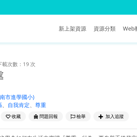
新上架資源
資源分類
We
下載次數：19 次
處
臺南市進學國小)
係
、
自我肯定
、
尊重
收藏
問題回報
檢舉
加入追蹤