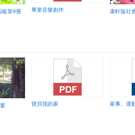
畢業音樂創作
四級第9冊
寶貝我的家
家事、運
里窗