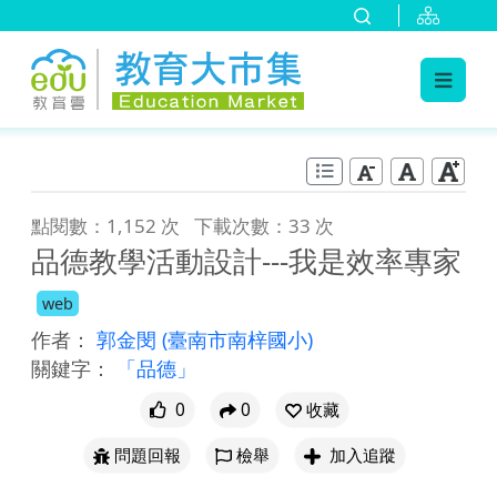
:::
跳到主要內容
:::
點閱數：1,152 次
下載次數：33 次
品德教學活動設計---我是效率專家
web
作者：
郭金閔
(臺南市南梓國小)
關鍵字：
「品德」
0
0
收藏
問題回報
檢舉
加入追蹤