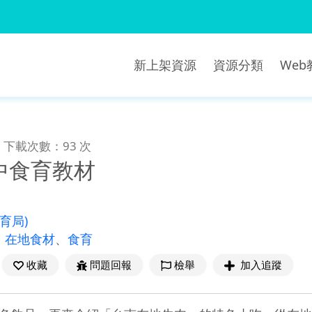
新上架資源
資源分類
We
下載次數：93 次
中食育教材
教育局)
、
在地食材
、
食育
收藏
問題回報
檢舉
加入追蹤