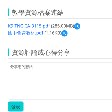
教學資源檔案連結
K9-TNC-CA-3115.pdf
(285.00MB)
預
覽
國中食育教材.pdf
(1.16KB)
預
K9-
覽
TNC-
國
CA-
中
3115.pdf
資源評論或心得分享
食
育
教
材.pdf
發表