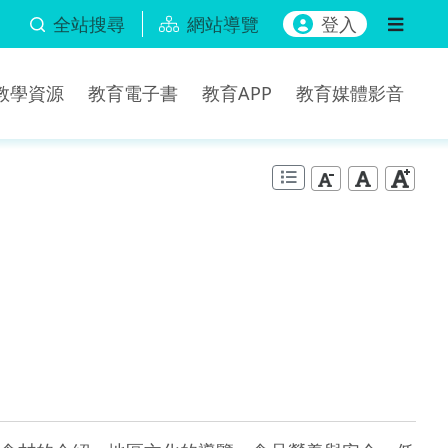
全站搜尋
網站導覽
登入
b教學資源
教育電子書
教育APP
教育媒體影音