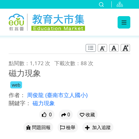
:::
跳到主要內容
:::
點閱數：1,172 次
下載次數：88 次
磁力現象
web
作者：
周俊龍
(臺南市立人國小)
關鍵字：
磁力現象
0
0
收藏
問題回報
檢舉
加入追蹤