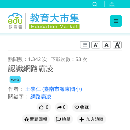
:::
跳到主要內容
:::
點閱數：1,342 次
下載次數：53 次
認識網路霸凌
web
作者：
王學仁
(臺南市海東國小)
關鍵字：
網路霸凌
0
0
收藏
問題回報
檢舉
加入追蹤