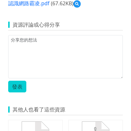
覽
認識網路霸凌.pdf
(67.62KB)
預
K9-
覽
TNC-
認
CA-
識
4357.pdf
資源評論或心得分享
網
路
霸
凌.pdf
發表
其他人也看了這些資源