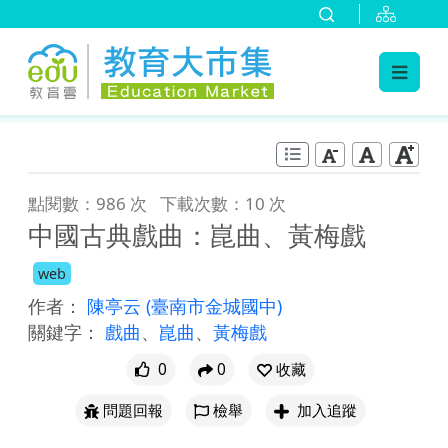
:::
跳到主要內容
:::
點閱數：986 次
下載次數：10 次
中國古典戲曲：崑曲、黃梅戲
web
作者：
陳亭云
(臺南市金城國中)
關鍵字：
戲曲
、
崑曲
、
黃梅戲
0
0
收藏
問題回報
檢舉
加入追蹤