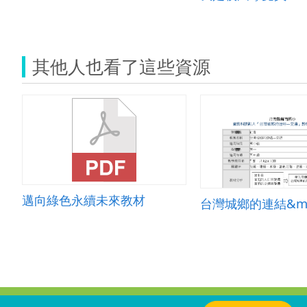
其他人也看了這些資源
邁向綠色永續未來教材
台灣城鄉的連結&md
:::