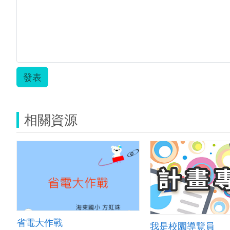
育
雲
教
案-
-
正
芬.zip
發表
相關資源
省電大作戰
我是校園導覽員