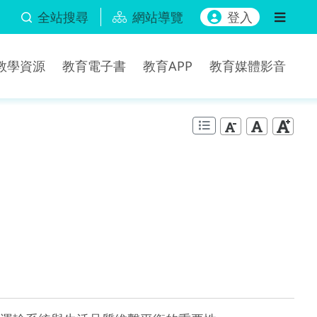
全站搜尋
網站導覽
登入
b教學資源
教育電子書
教育APP
教育媒體影音