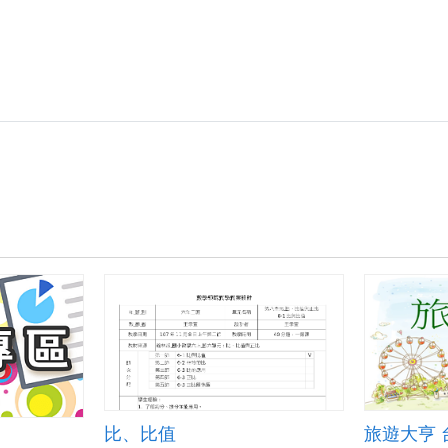
比、比值
旅遊大亨 