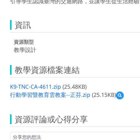
引導學生認識臺灣的交通網路，並讓學生從生活經驗
資訊
資源類型
教學設計
教學資源檔案連結
K9-TNC-CA-4611.zip
(25.48KB)
行動學習暨教育雲教案--正芬.zip
(25.15KB)
預
覽
行
動
資源評論或心得分享
學
習
暨
教