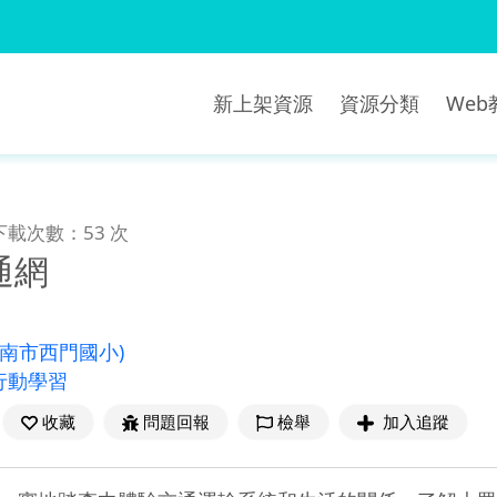
新上架資源
資源分類
We
下載次數：53 次
通網
臺南市西門國小)
行動學習
收藏
問題回報
檢舉
加入追蹤