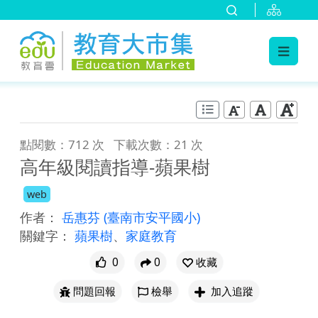
:::
跳到主要內容
:::
點閱數：712 次
下載次數：21 次
高年級閱讀指導-蘋果樹
web
作者：
岳惠芬
(臺南市安平國小)
關鍵字：
蘋果樹
、
家庭教育
0
0
收藏
問題回報
檢舉
加入追蹤