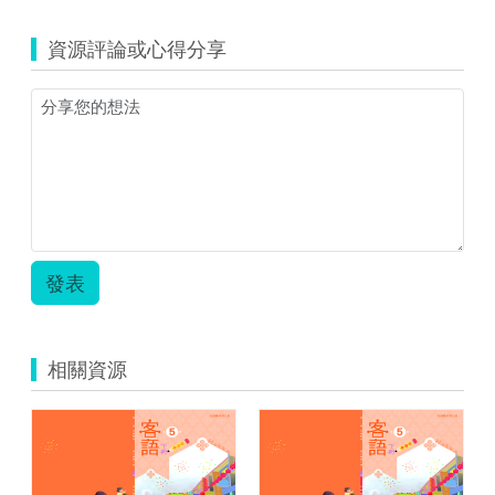
10102501
高
資源評論或心得分享
年
級
閱
讀
指
導-
蘋
果
樹.zip
發表
相關資源