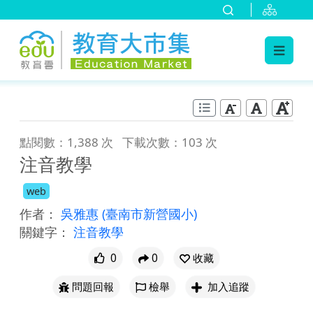
:::
跳到主要內容
:::
點閱數：1,388 次
下載次數：103 次
注音教學
web
作者：
吳雅惠
(臺南市新營國小)
關鍵字：
注音教學
0
0
收藏
問題回報
檢舉
加入追蹤