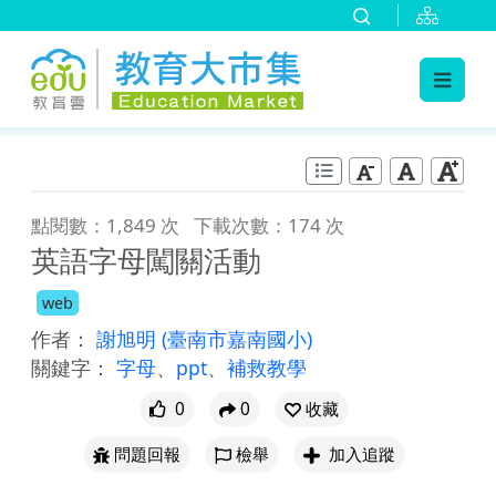
:::
跳到主要內容
:::
點閱數：1,849 次
下載次數：174 次
英語字母闖關活動
web
作者：
謝旭明
(臺南市嘉南國小)
關鍵字：
字母
、
ppt
、
補救教學
0
0
收藏
問題回報
檢舉
加入追蹤