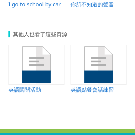
I go to school by car
你所不知道的聲音
其他人也看了這些資源
 Gestures》簡報
英語闖關活動
英語點餐會話練習