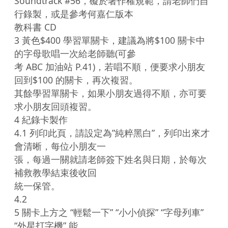
Soundtrack #56，礙於著作權規範，請老師們自
行錄製，或是參考何嘉仁版本

教科書 CD

3 黃色$400 學習單關卡，建議為將$100 關卡中
的字母歌唱一次給老師聽(可參

考 ABC 加油站 P.41)，若唱不順，便要求小朋友
回到$100 的關卡，再次複習。

其餘學習單關卡，如果小朋友過得不順，亦可要
求小朋友回頭複習。

4 紀錄卡製作

4.1 列印此頁，請設定為”純粹黑白”，列印出來才
會清晰，每位小朋友一

張，每過一關就請老師簽下姓名與日期，於每次
補救教學結束後收回

統一保管。

4.2

5 關卡上方之 “輕鬆一下” “小小偵探” “字母列車” 
“外星打字機” 能
