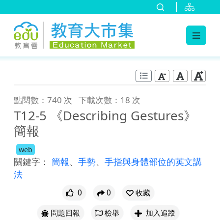
:::
跳到主要內容
:::
點閱數：740 次
下載次數：18 次
T12-5 《Describing Gestures》
簡報
web
關鍵字：
簡報
、
手勢
、
手指與身體部位的英文講
法
0
0
收藏
問題回報
檢舉
加入追蹤