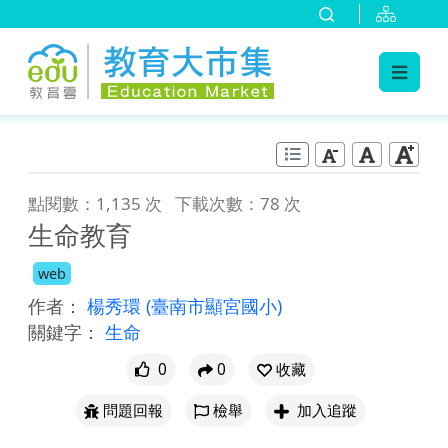
:::
跳到主要內容
:::
點閱數：1,135 次
下載次數：78 次
生命教育
web
作者：
楊秀環
(臺南市顯宮國小)
關鍵字：
生命
0
0
收藏
問題回報
檢舉
加入追蹤