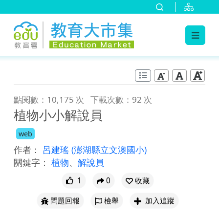
:::
跳到主要內容
:::
點閱數：10,175 次
下載次數：92 次
植物小小解說員
web
作者：
呂建瑤
(澎湖縣立文澳國小)
關鍵字：
植物
、
解說員
1
0
收藏
問題回報
檢舉
加入追蹤