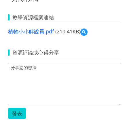
2013-12-19
教學資源檔案連結
植物小小解說員.pdf
(210.41KB)
預
覽
植
物
資源評論或心得分享
小
小
解
說
員.pdf
發表