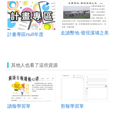
走讀墾地-發現溪埔之美
計畫專區null年度
其他人也看了這些資源
單
讀報學習單
剪報學習單