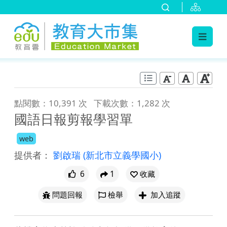
:::
跳到主要內容
:::
點閱數：10,391 次
下載次數：1,282 次
國語日報剪報學習單
web
提供者：
劉啟瑞
(新北市立義學國小)
6
1
收藏
問題回報
檢舉
加入追蹤