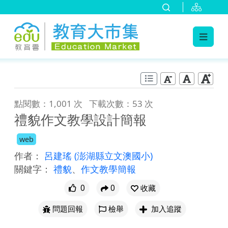
:::
跳到主要內容
:::
點閱數：1,001 次
下載次數：53 次
禮貌作文教學設計簡報
web
作者：
呂建瑤
(澎湖縣立文澳國小)
關鍵字：
禮貌
、
作文教學簡報
0
0
收藏
問題回報
檢舉
加入追蹤