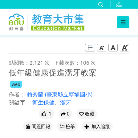
:::
跳到主要內容
:::
點閱數：2,121 次
下載次數：106 次
低年級健康促進潔牙教案
web
作者：
賴秀蘭
(臺東縣立寧埔國小)
關鍵字：
衛生保健
、
潔牙
1
0
收藏
問題回報
檢舉
加入追蹤