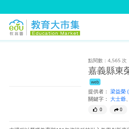
:::
跳到主要內容
:::
點閱數：4,565 次
嘉義縣東
web
提供者：
梁益榮
關鍵字：
大士爺
0
0