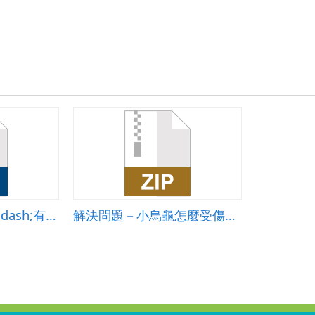
應
用
團
隊」
成
果
冊.pdf
校園尋寶大作戰&mdash;有趣的謎語-教學設計
解決問題－小烏龜怎麼受傷了?