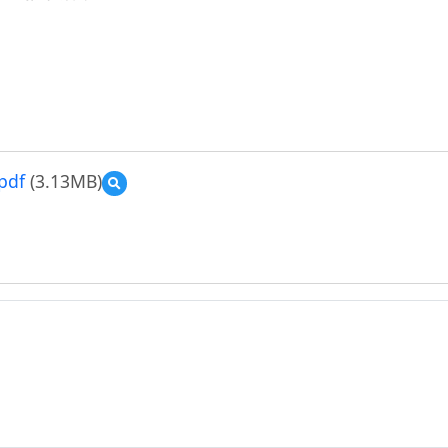
df
(3.13MB)
預
覽
102
年
度
「資
訊
科
技
融
入
教
學
創
新