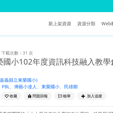
新上架資源
資源分類
We
下載次數：31 次
榮國小102年度資訊科技融入教
(嘉義縣立東榮國小)
、
PBL
、
傳藝小達人
、
東榮國小
、
民雄鄉
收藏
問題回報
檢舉
加入追蹤