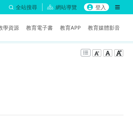
全站搜尋
網站導覽
登入
b教學資源
教育電子書
教育APP
教育媒體影音