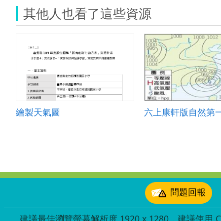
其他人也看了這些資源
繪製天氣圖
:::
問題回報
建議最佳瀏覽螢幕解析度 1920 x 1280，建議使用 Chr