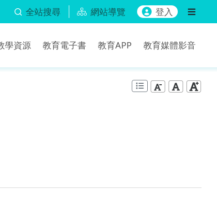
全站搜尋
網站導覽
登入
b教學資源
教育電子書
教育APP
教育媒體影音