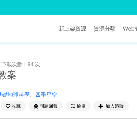
新上架資源
資源分類
We
下載次數：84 次
教案
基礎地球科學
、
四季星空
收藏
問題回報
檢舉
加入追蹤