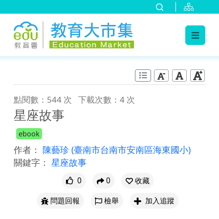
:::
跳到主要內容
:::
點閱數：544 次
下載次數：4 次
星座故事
ebook
作者：
陳藝珍
(臺南市台南市安南區海東國小)
關鍵字：
星座故事
0
0
收藏
問題回報
檢舉
加入追蹤