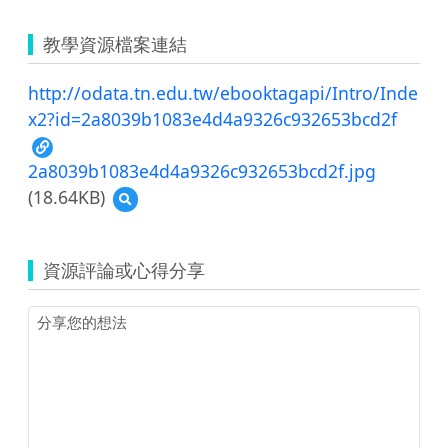
教學資源檔案連結
http://odata.tn.edu.tw/ebooktagapi/Intro/Inde
x2?id=2a8039b1083e4d4a9326c932653bcd2f
2a8039b1083e4d4a9326c932653bcd2f.jpg
(18.64KB)
預
覽
2a8039b1083e4d4a9326c932653bcd2f.jpg
資源評論或心得分享