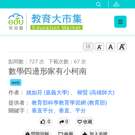
:::
跳到主要內容
:::
點閱數：727 次
下載次數：67 次
數學∕四邊形∕家有小柯南
web
作者：
姚如芬
(嘉義大學)
、
柳賢
(高雄師大)
提供者：
教育部科學教育學習網
(教育部)
關鍵字：
垂直平分
、
垂直
、
平分
0
0
收藏
問題回報
檢舉
加入追蹤