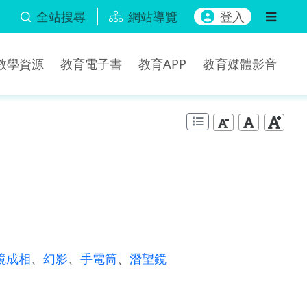
全站搜尋
網站導覽
登入
b教學資源
教育電子書
教育APP
教育媒體影音
鏡成相
、
幻影
、
手電筒
、
潛望鏡