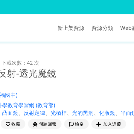
新上架資源
資源分類
We
下載次數：42 次
反射-透光魔鏡
五福國中)
科學教育學習網
(教育部)
、
凸面鏡
、
反射定律
、
光槓桿
、
光的黑洞
、
化妝鏡
、
平面
收藏
問題回報
檢舉
加入追蹤