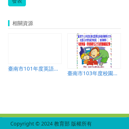
發表
相關資源
臺南市101年度英語課程創意精進教學技巧示例甄選─環遊世界(Around the World)
臺南市103年度校園正向管教範例徵選─有愛無礙~~~受家暴學生之行為問題輔導記實
:::
Copyright © 2024 教育部 版權所有