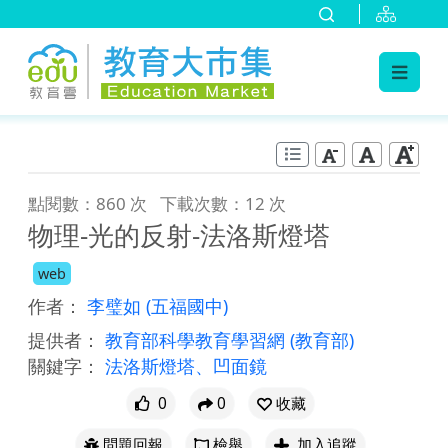
:::
跳到主要內容
:::
點閱數：860 次
下載次數：12 次
物理-光的反射-法洛斯燈塔
web
作者：
李璧如
(五福國中)
提供者：
教育部科學教育學習網
(教育部)
關鍵字：
法洛斯燈塔、凹面鏡
0
0
收藏
問題回報
檢舉
加入追蹤