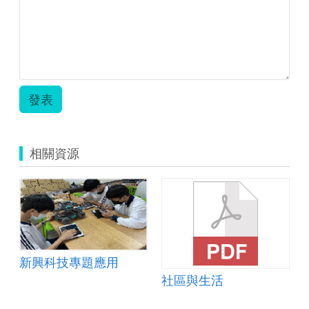
雲
林
和
黃
金
比
例.pdf
發表
相關資源
新興科技專題應用
社區與生活