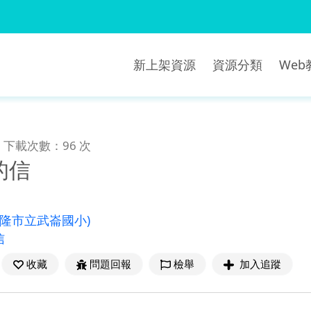
新上架資源
資源分類
We
下載次數：96 次
的信
基隆市立武崙國小)
信
收藏
問題回報
檢舉
加入追蹤