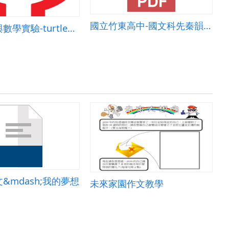
國立竹東高中-國文科先秦韻文課程教案
程式設計與數學實驗-turtle繪圖
T
&mdash;我的夢想
未來家園作文教學