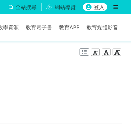
全站搜尋
網站導覽
登入
b教學資源
教育電子書
教育APP
教育媒體影音