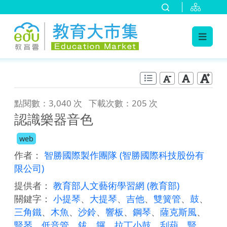
:::
跳到主要內容
:::
點閱數：3,040 次
下載次數：205 次
認識樂器音色
web
作者：
智勝國際製作團隊
(智勝國際科技股份有
限公司)
提供者：
教育部人文藝術學習網
(教育部)
關鍵字：
小提琴
、
大提琴
、
吉他
、
雙簧管
、
鼓
、
三角鐵
、
木魚
、
沙鈴
、
響板
、
鋼琴
、
薩克斯風
、
豎琴
、
低音管
、
鈸
、
鑼
、
拉丁小鼓
、
刮葫
、
豎