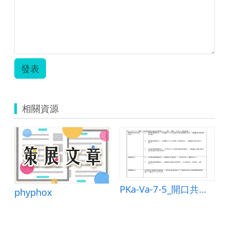
發表
相關資源
物寫啟事」教案
PKa-Va-7-5_開口共鳴管的諧音規律1(一閉一開)_ WSQ 學習單
phyphox