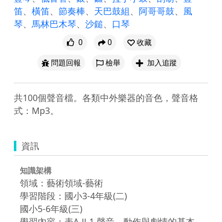
笛
、
橫笛
、
節奏棒
、
天巴鼓組
、
阿哥哥鼓
、
風
琴
、
馬林巴木琴
、
沙鎚
、
口琴
0
0
收藏
問題回報
檢舉
加入追蹤
共100個聲音檔。各類中外樂器的音色，聲音格
式：Mp3。
資訊
知識架構
領域：藝術領域-藝術
學習階段：國小3-4年級(二)
國小5-6年級(三)
學習內容：表A-Ⅱ-1 聲音、動作與劇情的基本