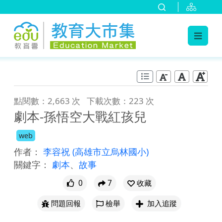
:::
跳到主要內容
:::
點閱數：2,663 次
下載次數：223 次
劇本-孫悟空大戰紅孩兒
web
作者：
李容祝
(高雄市立烏林國小)
關鍵字：
劇本
、
故事
0
7
收藏
問題回報
檢舉
加入追蹤