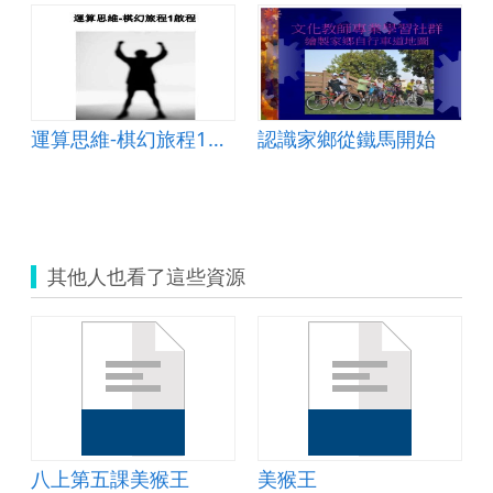
運算思維-棋幻旅程1啟程
認識家鄉從鐵馬開始
其他人也看了這些資源
八上第五課美猴王
美猴王