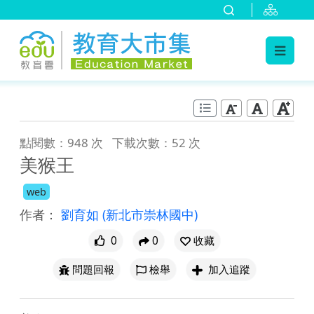
:::
跳到主要內容
:::
點閱數：948 次
下載次數：52 次
美猴王
web
作者：
劉育如
(新北市崇林國中)
0
0
收藏
問題回報
檢舉
加入追蹤