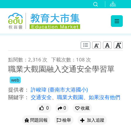
:::
跳到主要內容
:::
點閱數：2,316 次
下載次數：108 次
職業大觀園融入交通安全學習單
web
提供者：
許峻瑋
(臺南市大港國小)
關鍵字：
交通安全
、
職業大觀園
、
如果沒有他們
0
0
收藏
問題回報
檢舉
加入追蹤