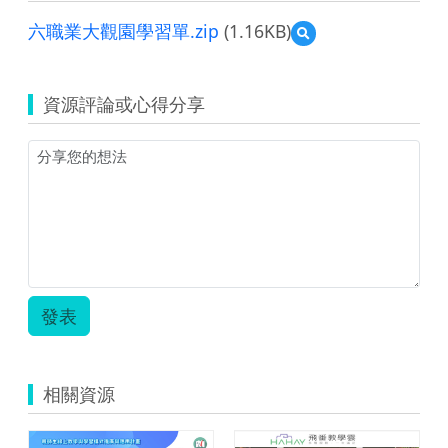
六職業大觀園學習單.zip
(1.16KB)
預
覽
六
職
資源評論或心得分享
業
大
觀
園
學
習
單.zip
發表
相關資源