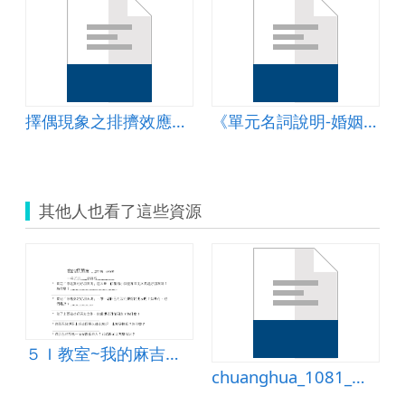
擇偶現象之排擠效應教案
《單元名詞說明-婚姻斜坡、婚姻排擠》簡報
其他人也看了這些資源
５Ｉ教室~我的麻吉朋友
chuanghua_1081_交朋友教案