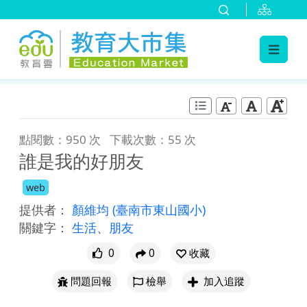
:::
跳到主要內容
:::
點閱數：950 次
下載次數：55 次
誰是我的好朋友
web
提供者：
顏維均
(臺南市東山國小)
關鍵字：
生活
、
朋友
0
0
收藏
問題回報
檢舉
加入追蹤