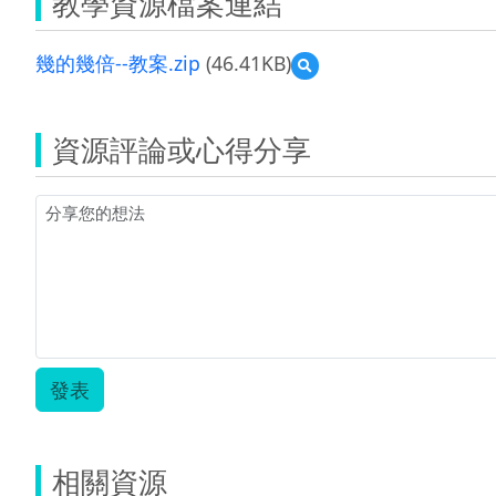
教學資源檔案連結
幾的幾倍--教案.zip
(46.41KB)
預
覽
幾
的
資源評論或心得分享
幾
倍-
-
教
案.zip
發表
相關資源