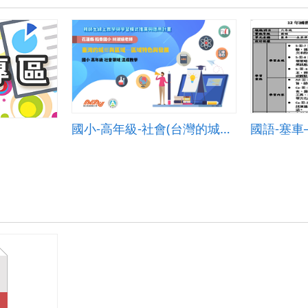
國小-高年級-社會(台灣的城鄉與區域)-B-混成教學-花蓮縣稻香國小-林淑娟老師