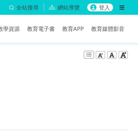
全站搜尋
網站導覽
登入
b教學資源
教育電子書
教育APP
教育媒體影音