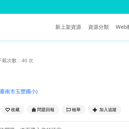
新上架資源
資源分類
We
下載次數：40 次
(臺南市玉豐國小)
收藏
問題回報
檢舉
加入追蹤