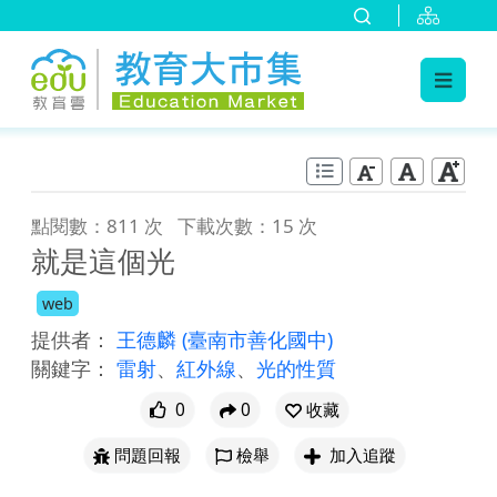
:::
跳到主要內容
:::
點閱數：811 次
下載次數：15 次
就是這個光
web
提供者：
王德麟
(臺南市善化國中)
關鍵字：
雷射
、
紅外線
、
光的性質
0
0
收藏
問題回報
檢舉
加入追蹤