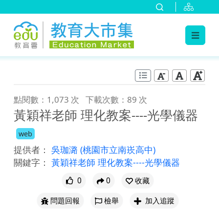
:::
跳到主要內容
:::
點閱數：1,073 次
下載次數：89 次
黃穎祥老師 理化教案----光學儀器
web
提供者：
吳珈潞
(桃園市立南崁高中)
關鍵字：
黃穎祥老師 理化教案----光學儀器
0
0
收藏
問題回報
檢舉
加入追蹤