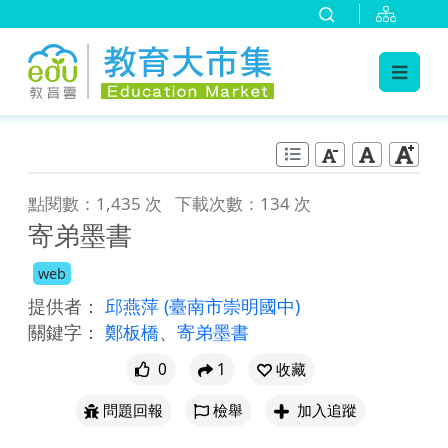
:::
跳到主要內容
:::
點閱數：1,435 次
下載次數：134 次
寄弟墨書
web
提供者：
邱燕萍
(臺南市崇明國中)
關鍵字：
鄭板橋
、
寄弟墨書
0
1
收藏
問題回報
檢舉
加入追蹤