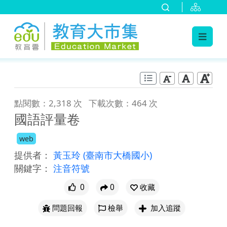
:::
跳到主要內容
:::
點閱數：2,318 次
下載次數：464 次
國語評量卷
web
提供者：
黃玉玲
(臺南市大橋國小)
關鍵字：
注音符號
0
0
收藏
問題回報
檢舉
加入追蹤