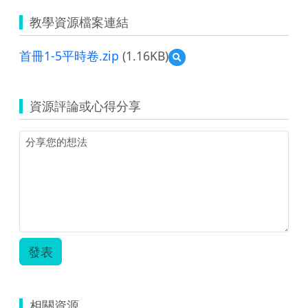
教學資源檔案連結
首冊1-5平時卷.zip
(1.16KB)
預
覽
首
冊
資源評論或心得分享
1-
5
平
時
卷.zip
發表
相關資源