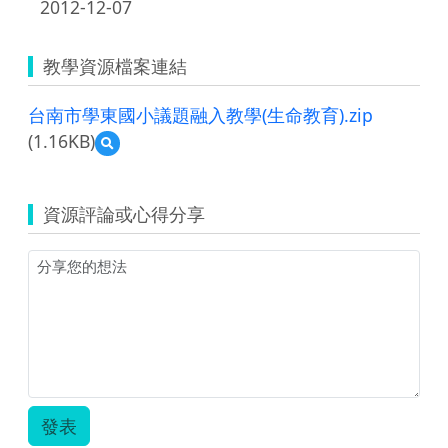
2012-12-07
教學資源檔案連結
台南市學東國小議題融入教學(生命教育).zip
(1.16KB)
預
覽
台
南
資源評論或心得分享
市
學
東
國
小
議
題
融
入
教
學
發表
(生
命