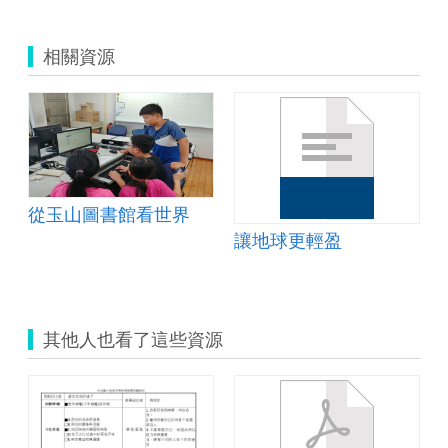
教
育).zip
相關資源
設計
從玉山圖書館看世界
讓地球更輕盈
其他人也看了這些資源