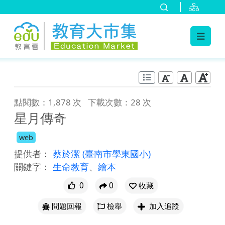
:::
跳到主要內容
:::
點閱數：1,878 次
下載次數：28 次
星月傳奇
web
提供者：
蔡於潔
(臺南市學東國小)
關鍵字：
生命教育
、
繪本
0
0
收藏
問題回報
檢舉
加入追蹤