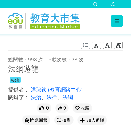
:::
跳到主要內容
:::
點閱數：998 次
下載次數：23 次
法網遊龍
web
提供者：
洪琮欽
(教育網路中心)
關鍵字：
法治
、
法律
、
法網
0
0
收藏
問題回報
檢舉
加入追蹤