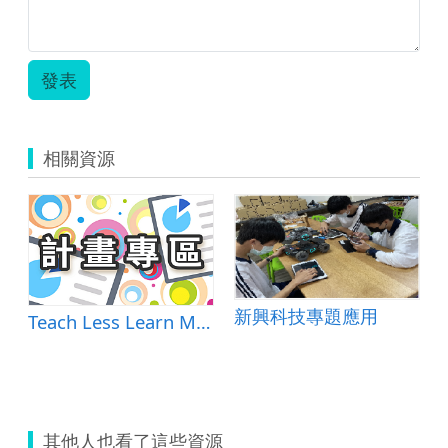
國
小
組
第
發表
三
名.zip
相關資源
新興科技專題應用
Teach Less Learn More，同學你「拍、玩、滑、怪」了沒！
其他人也看了這些資源