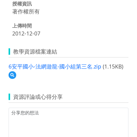
授權資訊
著作權所有
上傳時間
2012-12-07
教學資源檔案連結
6安平國小-法網遊龍-國小組第三名.zip
(1.15KB)
預
覽
6
安
資源評論或心得分享
平
國
小-
法
網
遊
龍-