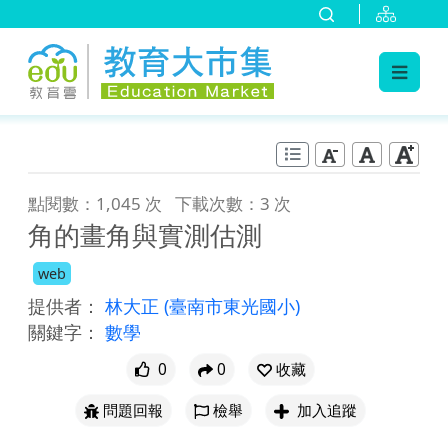
:::
跳到主要內容
:::
點閱數：1,045 次
下載次數：3 次
角的畫角與實測估測
web
提供者：
林大正
(臺南市東光國小)
關鍵字：
數學
0
0
收藏
問題回報
檢舉
加入追蹤